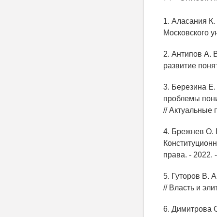
1. Аласания К.
Московского ун
2. Антипов А.
развитие поняти
3. Березина Е
проблемы пони
// Актуальные п
4. Брежнев О.
Конституционн
права. - 2022. -
5. Гуторов В.
// Власть и элит
6. Димитрова С