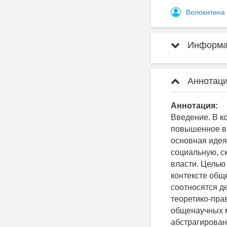
Волокитина
Информац
Аннотаци
Аннотация:
Введение. В к
повышенное в
основная идея
социальную, с
власти. Целью
контексте обще
соотносятся д
теоретико-пра
общенаучных м
абстрагирован