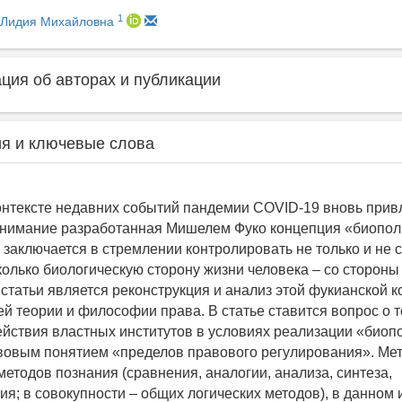
1
 Лидия Михайловна
ия об авторах и публикации
я и ключевые слова
онтексте недавних событий пандемии COVID-19 вновь привл
нимание разработанная Мишелем Фуко концепция «биополи
 заключается в стремлении контролировать не только и не 
колько биологическую сторону жизни человека – со стороны
 статьи является реконструкция и анализ этой фукианской 
й теории и философии права. В статье ставится вопрос о т
ействия властных институтов в условиях реализации «биоп
вовым понятием «пределов правового регулирования». Ме
етодов познания (сравнения, аналогии, анализа, синтеза,
ия; в совокупности – общих логических методов), в данном