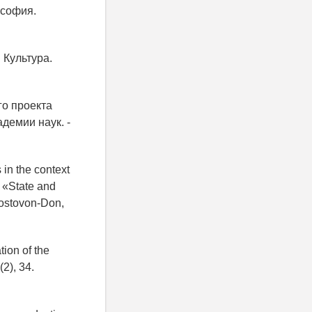
ософия.
 Культура.
го проекта
демии наук. -
 in the context
e «State and
ostovon-Don,
ion of the
2), 34.