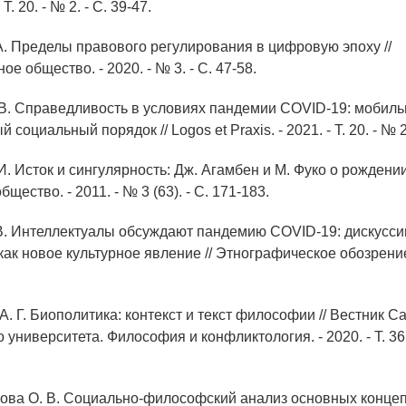
 Т. 20. - № 2. - С. 39-47.
 А. Пределы правового регулирования в цифровую эпоху //
 общество. - 2020. - № 3. - С. 47-58.
. В. Справедливость в условиях пандемии COVID-19: мобил
 социальный порядок // Logos et Praxis. - 2021. - Т. 20. - № 2.
И. Исток и сингулярность: Дж. Агамбен и М. Фуко о рождении
щество. - 2011. - № 3 (63). - С. 171-183.
 В. Интеллектуалы обсуждают пандемию COVID-19: дискусси
ак новое культурное явление // Этнографическое обозрение.
А. Г. Биополитика: контекст и текст философии // Вестник Са
 университета. Философия и конфликтология. - 2020. - Т. 36. 
ова О. В. Социально-философский анализ основных конце