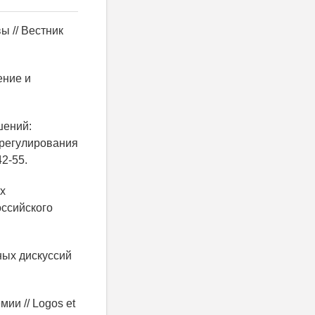
ы // Вестник
ение и
шений:
 регулирования
42-55.
х
оссийского
ных дискуссий
ии // Logos et