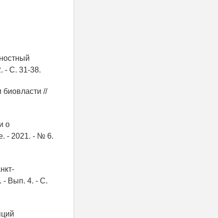
ьностный
 - С. 31-38.
 биовласти //
и о
 - 2021. - № 6.
нкт-
- Вып. 4. - С.
пций