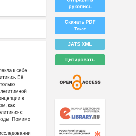
рукопись
Скачать PDF
Текст
JATS XML
Цитировать
екла к себе
тики». Её
столько
 легитимной
концепции в
ом, как
олитики» с
тоды. Помимо
 исследовании