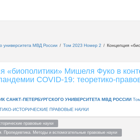
го университета МВД России
Том 2023 Номер 2
Концепция «био
/
/
я «биополитики» Мишеля Фуко в конт
пандемии COVID-19: теоретико-право
ИК САНКТ-ПЕТЕРБУРГСКОГО УНИВЕРСИТЕТА МВД РОССИИ
Том
ТИКО-ИСТОРИЧЕСКИЕ ПРАВОВЫЕ НАУКИ
сторические правовые науки  
м. Пропедевтика. Методы и вспомогательные правовые науки  