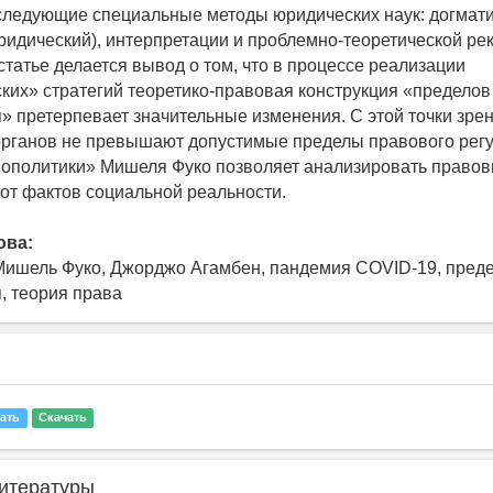
ледующие специальные методы юридических наук: догмати
идический), интерпретации и проблемно-теоретической рек
статье делается вывод о том, что в процессе реализации
ких» стратегий теоретико-правовая конструкция «пределов
» претерпевает значительные изменения. С этой точки зрен
рганов не превышают допустимые пределы правового рег
иополитики» Мишеля Фуко позволяет анализировать прав
 от фактов социальной реальности.
ова:
Мишель Фуко, Джорджо Агамбен, пандемия COVID-19, пред
, теория права
ать
Скачать
итературы