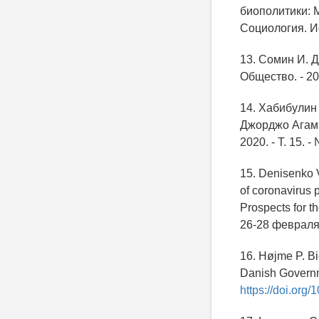
биополитики: М
Социология. Ис
13. Сомин И. Д
Общество. - 2022
14. Хабибулин
Джорджо Агамб
2020. - Т. 15. -
15. Denisenko V.
of coronavirus 
Prospects for
26-28 февраля
16. Højme P. Bi
Danish Governme
https://doi.org