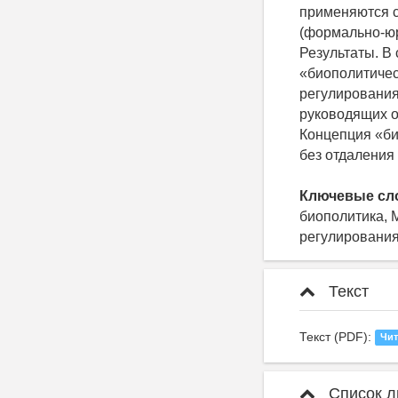
применяются с
(формально-юр
Результаты. В 
«биополитичес
регулирования
руководящих о
Концепция «б
без отдаления
Ключевые сл
биополитика, 
регулирования
Текст
Текст (PDF):
Чит
Список л