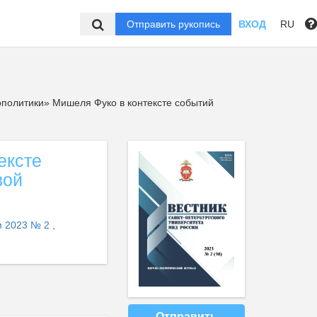
Отправить рукопись
ВХОД
RU
политики» Мишеля Фуко в контексте событий
ексте
вой
 2023 № 2 ,
Отправить