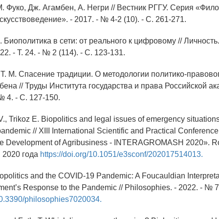
. Фуко, Дж. Агамбен, А. Негри // Вестник РГГУ. Серия «Фил
кусствоведение». - 2017. - № 4-2 (10). - С. 261-271.
. Биополитика в сети: от реального к цифровому // Личность.
. - Т. 24. - № 2 (114). - С. 123-131.
 Т. М. Спасение традиции. О методологии политико-правово
ена // Труды Института государства и права Российской ака
 № 4. - С. 127-150.
, Trikoz E. Biopolitics and legal issues of emergency situations
pandemic // XIII International Scientific and Practical Conferenc
 the Development of Agribusiness - INTERAGROMASH 2020». R
 2020 года
https://doi.org/10.1051/e3sconf/202017514013.
opolitics and the COVID-19 Pandemic: A Foucauldian Interpretat
nt’s Response to the Pandemic // Philosophies. - 2022. - № 7(
/10.3390/philosophies7020034.