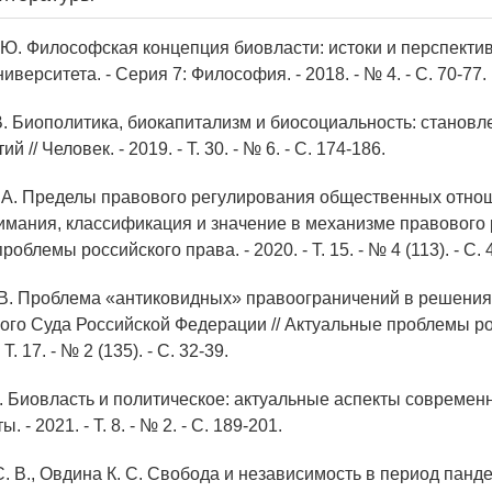
 Ю. Философская концепция биовласти: истоки и перспектив
иверситета. - Серия 7: Философия. - 2018. - № 4. - С. 70-77.
 В. Биополитика, биокапитализм и биосоциальность: становл
й // Человек. - 2019. - Т. 30. - № 6. - С. 174-186.
. А. Пределы правового регулирования общественных отно
мания, классификация и значение в механизме правового
роблемы российского права. - 2020. - Т. 15. - № 4 (113). - С. 
 В. Проблема «антиковидных» правоограничений в решения
ого Суда Российской Федерации // Актуальные проблемы р
 Т. 17. - № 2 (135). - С. 32-39.
 А. Биовласть и политическое: актуальные аспекты современ
ы. - 2021. - Т. 8. - № 2. - С. 189-201.
. В., Овдина К. С. Свобода и независимость в период пандем