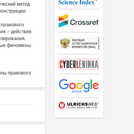
ческий метод
онструкции.
 правового
ия – действия
улирования.
овые феномены
елы правового