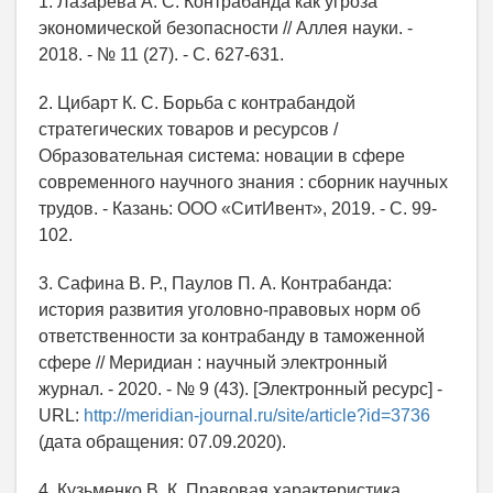
1. Лазарева А. С. Контрабанда как угроза
экономической безопасности // Аллея науки. -
2018. - № 11 (27). - С. 627-631.
2. Цибарт К. С. Борьба с контрабандой
стратегических товаров и ресурсов /
Образовательная система: новации в сфере
современного научного знания : сборник научных
трудов. - Казань: ООО «СитИвент», 2019. - С. 99-
102.
3. Сафина В. Р., Паулов П. А. Контрабанда:
история развития уголовно-правовых норм об
ответственности за контрабанду в таможенной
сфере // Меридиан : научный электронный
журнал. - 2020. - № 9 (43). [Электронный ресурс] -
URL:
http://meridian-journal.ru/site/article?id=3736
(дата обращения: 07.09.2020).
4. Кузьменко В. К. Правовая характеристика