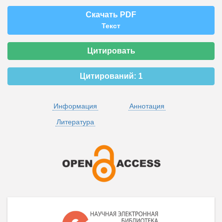
Скачать PDF
Текст
Цитировать
Цитирований:
1
Информация
Аннотация
Литература