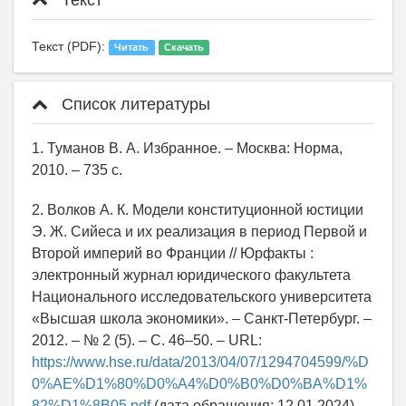
Текст (PDF):
Читать
Скачать
Список литературы
1. Туманов В. А. Избранное. – Москва: Норма,
2010. – 735 с.
2. Волков А. К. Модели конституционной юстиции
Э. Ж. Сийеса и их реализация в период Первой и
Второй империй во Франции // Юрфакты :
электронный журнал юридического факультета
Национального исследовательского университета
«Высшая школа экономики». – Санкт-Петербург. –
2012. – № 2 (5). – С. 46–50. – URL:
https://www.hse.ru/data/2013/04/07/1294704599/%D
0%AE%D1%80%D0%A4%D0%B0%D0%BA%D1%
82%D1%8B05.pdf
(дата обращения: 12.01.2024).