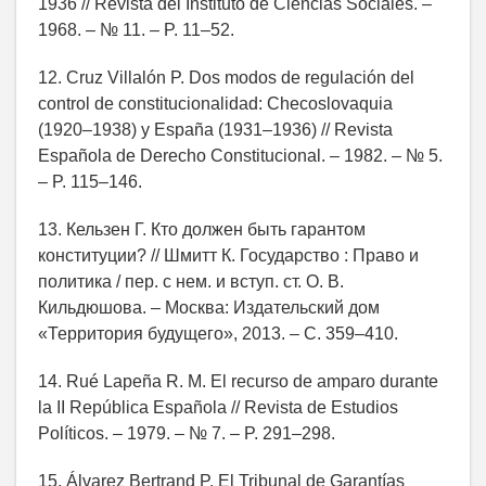
1936 // Revista del Instituto de Ciencias Sociales. –
1968. – № 11. – P. 11–52.
12. Cruz Villalón P. Dos modos de regulación del
control de constitucionalidad: Checoslovaquia
(1920–1938) y España (1931–1936) // Revista
Española de Derecho Constitucional. – 1982. – № 5.
– P. 115–146.
13. Кельзен Г. Кто должен быть гарантом
конституции? // Шмитт К. Государство : Право и
политика / пер. с нем. и вступ. ст. О. В.
Кильдюшова. – Москва: Издательский дом
«Территория будущего», 2013. – С. 359–410.
14. Rué Lapeña R. M. El recurso de amparo durante
la II República Española // Revista de Estudios
Políticos. – 1979. – № 7. – P. 291–298.
15. Álvarez Bertrand P. El Tribunal de Garantías