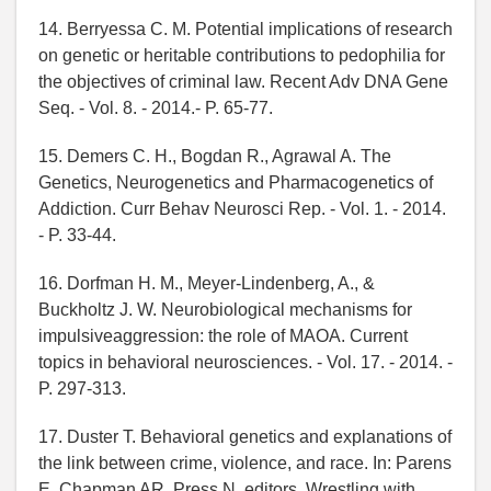
14. Berryessa C. M. Potential implications of research
on genetic or heritable contributions to pedophilia for
the objectives of criminal law. Recent Adv DNA Gene
Seq. - Vol. 8. - 2014.- P. 65-77.
15. Demers C. H., Bogdan R., Agrawal A. The
Genetics, Neurogenetics and Pharmacogenetics of
Addiction. Curr Behav Neurosci Rep. - Vol. 1. - 2014.
- P. 33-44.
16. Dorfman H. M., Meyer-Lindenberg, A., &
Buckholtz J. W. Neurobiological mechanisms for
impulsiveaggression: the role of MAOA. Current
topics in behavioral neurosciences. - Vol. 17. - 2014. -
P. 297-313.
17. Duster T. Behavioral genetics and explanations of
the link between crime, violence, and race. In: Parens
E, Chapman AR, Press N, editors. Wrestling with