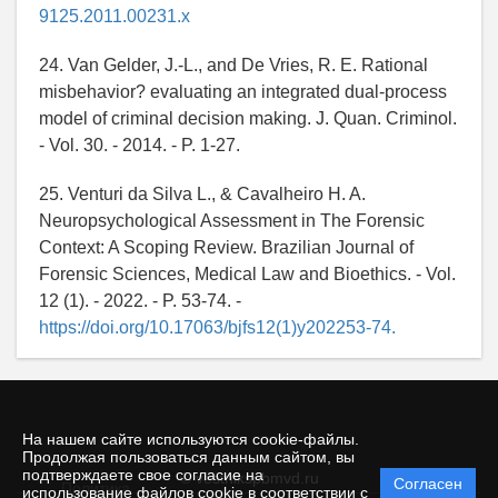
9125.2011.00231.x
24. Van Gelder, J.-L., and De Vries, R. E. Rational
misbehavior? evaluating an integrated dual-process
model of criminal decision making. J. Quan. Criminol.
- Vol. 30. - 2014. - P. 1-27.
25. Venturi da Silva L., & Cavalheiro H. A.
Neuropsychological Assessment in The Forensic
Context: A Scoping Review. Brazilian Journal of
Forensic Sciences, Medical Law and Bioethics. - Vol.
12 (1). - 2022. - P. 53-74. -
https://doi.org/10.17063/bjfs12(1)y202253-74.
На нашем сайте используются cookie-файлы.
Продолжая пользоваться данным сайтом, вы
подтверждаете свое согласие на
© vestnikspbmvd.ru
Согласен
Политика
использование файлов cookie в соответствии с