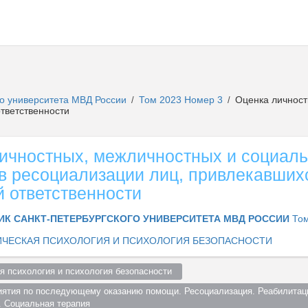
го университета МВД России
Том 2023 Номер 3
Оценка личност
/
/
ответственности
ичностных, межличностных и социал
в ресоциализации лиц, привлекавших
й ответственности
ИК САНКТ-ПЕТЕРБУРГСКОГО УНИВЕРСИТЕТА МВД РОССИИ
Том
ЧЕСКАЯ ПСИХОЛОГИЯ И ПСИХОЛОГИЯ БЕЗОПАСНОСТИ
я психология и психология безопасности  
иятия по последующему оказанию помощи. Ресоциализация. Реабилитаци
. Социальная терапия  