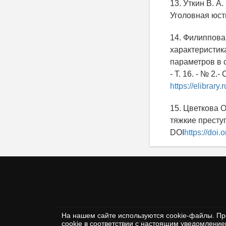
13. Уткин В. А
Уголовная юстиц
14. Филиппова
характеристик
параметров в 
- Т. 16. - № 2.-
https://elibrar
15. Цветкова 
тяжкие преступл
DOI
https://do
На нашем сайте используются cookie-файлы. Пр
Соглашение
Политика защиты
cookie в соответствии с настоящим уведомлени