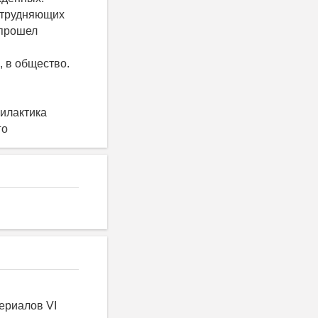
атрудняющих
 прошел
, в общество.
илактика
го
ериалов VI