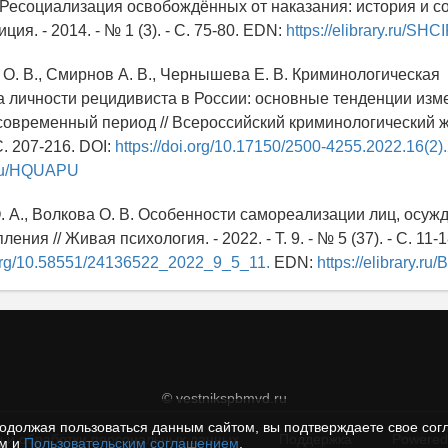
. Ресоциализация освобождённых от наказания: история и с
ия. - 2014. - № 1 (3). - С. 75-80. EDN:
https://elibrary.ru/SHC
 О. В., Смирнов А. В., Чернышева Е. В. Криминологическая
а личности рецидивиста в России: основные тенденции изм
современный период // Всероссийский криминологический жу
 С. 207-216. DOI:
https://doi.org/10.17150/2500-4255.2022.16(2)
y.ru/HQUAPU
О. А., Волкова О. В. Особенности самореализации лиц, осуж
ения // Живая психология. - 2022. - Т. 9. - № 5 (37). - С. 11-18
i.org/10.58551/24136522_2022_9_5_11.
EDN:
https://elibrary.r
© vestnikspbmvd.ru
одолжая пользоваться данным сайтом, вы подтверждаете свое сог
 и обработки персональных данных
Поддержка
Powered
ем и
Пользовательским соглашением
.