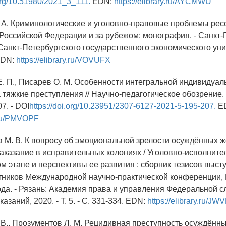
.org/10.51980/2021_3_111.
EDN:
https://elibrary.ru/AYCMWU
. А. Криминологические и уголовно-правовые проблемы ре
Российской Федерации и за рубежом: монография. - Санкт-
Санкт-Петербургского государственного экономического уни
 EDN:
https://elibrary.ru/VOVUFX
Е. П., Писарев О. М. Особенности интегральной индивидуал
тяжкие преступления // Научно-педагогическое обозрение. -
07. - DOI
https://doi.org/10.23951/2307-6127-2021-5-195-207.
E
y.ru/PMVOPF
а М. В. К вопросу об эмоциональной зрелости осуждённых ж
казание в исправительных колониях / Уголовно-исполните
м этапе и перспективы ее развития : сборник тезисов выст
тников Международной научно-практической конференции, 
ода. - Рязань: Академия права и управления Федеральной 
азаний, 2020. - Т. 5. - С. 331-334. EDN:
https://elibrary.ru/J
. В., Прозументов Л. М. Рецидивная преступность осуждённы