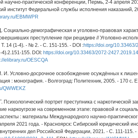
 научно-практической конференции, Пермь, 2-4 апреля 2019
ий институт Федеральной службы исполнения наказаний, 201
library.ru/EBMWPR
 Д. Социально-демографическая и уголовно-правовая харак
овершивших преступление при рецидиве // Уголовно-испол
 Т. 14 (1-4). - № 2. - С. 151-155. - DOI :
https://doi.org/10.33463/
-4).2.151-155. DOI:
https://doi.org/10.33463/2072-2427.2019.14
s://elibrary.ru/OESCQA
И. И. Условно-досрочное освобождение осуждённых к лише
ция : монография. - Волгоград: Политехник, 2005. - 170 с. 
ry.ru/QWWEKZ
Г. Психологический портрет преступника с наркотической з
ие наркоугрозе на современном этапе: правовой и социаль
аспекты : материалы Международного научно-практическог
апреля 2021 года. - Красноярск: Сибирский юридический ин
нутренних дел Российской Федерации, 2021. - С. 111-115. -