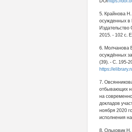
DOI
https://doi
5. Крайнова Н
осужденных в 
Издательство 
2015. - 102 с.
6. Молчанова 
осуждённых за 
(39). - С. 195-2
https://elibrar
7. Овсянников
отбывающих на
на современно
докладов учас
ноября 2020 г
исполнения нак
8. Ольховик Н