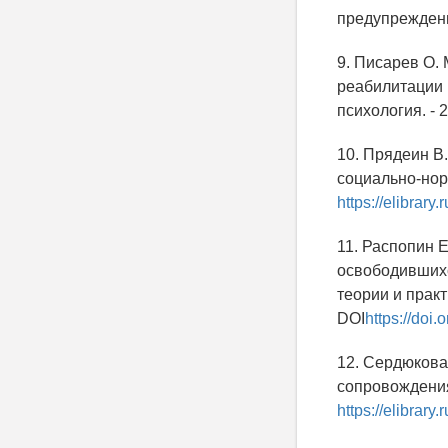
предупреждение
9. Писарев О.
реабилитации 
психология. - 2
10. Прядеин В
социально-норм
https://elibrar
11. Распопин 
освободившихс
теории и практи
DOI
https://doi
12. Сердюкова
сопровождения 
https://elibra