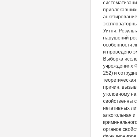
систематизаци
привлекавшихс
анкетирование
эксплораторны
Уитни. Резуль
нарушений ре
особенности л
и проведено э
Выборка иссле
учреждениях Ф
252) и сотруд
теоретическая
причин, вызыв
уголовному на
свойственны с
негативных ли
алкогольная и
криминального
органов свойс
функциониров