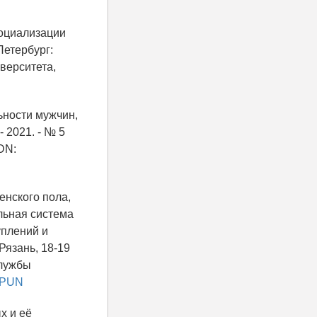
социализации
Петербург:
верситета,
ьности мужчин,
 2021. - № 5
DN:
енского пола,
льная система
уплений и
Рязань, 18-19
службы
WVPUN
х и её