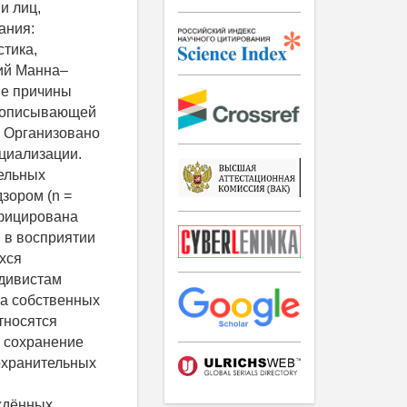
и лиц,
ания:
стика,
ий Манна–
ие причины
, описывающей
. Организовано
циализации.
ельных
зором (n =
ифицирована
 в восприятии
хся
идивистам
ка собственных
тносятся
 сохранение
охранительных
ждённых.