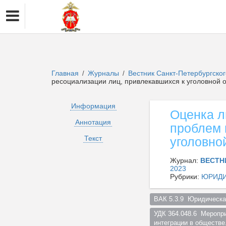
Главная
Журналы
Вестник Санкт-Петербургско
/
/
ресоциализации лиц, привлекавшихся к уголовной 
Информация
Оценка л
Аннотация
проблем 
Текст
уголовно
Журнал:
ВЕСТН
2023
Рубрики:
ЮРИДИ
ВАК 5.3.9  Юридическа
УДК 364.048.6  Меропр
интеграции в обществе