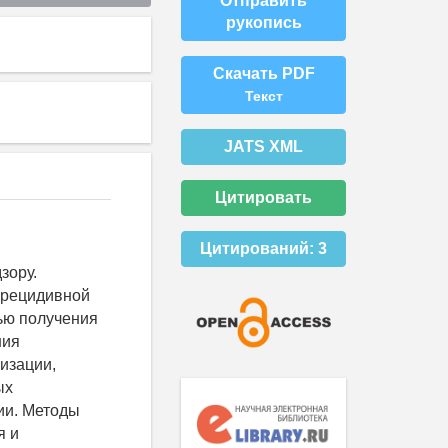
Отправить
рукопись
Скачать PDF
Текст
JATS XML
Цитировать
Цитирований:
3
зору.
 рецидивной
ью получения
ния
изации,
ых
ии. Методы
я и