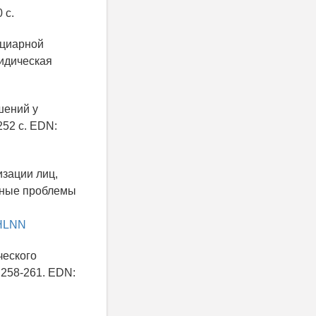
 с.
нциарной
ридическая
шений у
252 с. EDN:
изации лиц,
ьные проблемы
PAHLNN
ческого
. 258-261. EDN: