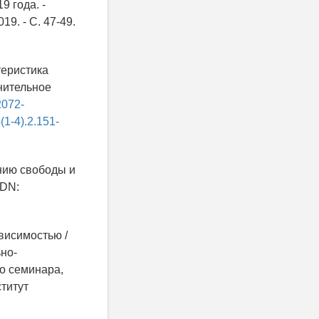
 года. -
9. - С. 47-49.
теристика
нительное
2072-
(1-4).2.151-
нию свободы и
EDN:
ависимостью /
но-
о семинара,
ститут