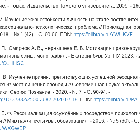
. - Томск: Издательство Томского университета, 2009. - 160
 М. Изучение жизнестойкости личности на этапе постпените
как социально-психологическая проблема // Прикладная ю
018. - № 1 (42). - С. 60-66. EDN:
https://elibrary.ru/YWUKVF
. П., Смирнов А. В., Чернышева Е. В. Мотивация правонару
ативных лиц : монография. - Екатеринбург, УрГПУ, 2023. - 
y.ru/OLHHSC
Е. В. Изучение причин, препятствующих успешной ресоциал
я из мест лишения свободы // Современная наука: актуал
ки. Серия: Познание. - 2020. - № 7. - С. 90-94. -
.org/10.37882/2500-3682.2020.07.18.
EDN:
https://elibrary.ru/
 Е. Ф. Ресоциализация осуждённых посредством психологи
// Мир науки, культуры, образования. - 2016. - № 5 (60). - С
ry.ru/WXGWBP