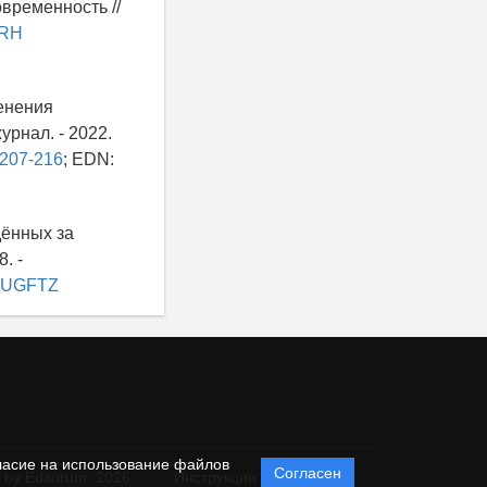
овременность //
IRH
енения
рнал. - 2022.
.207-216
; EDN:
дённых за
. -
u/BUGFTZ
ласие на использование файлов
Согласен
 by Editorum,
2026
Инструкции