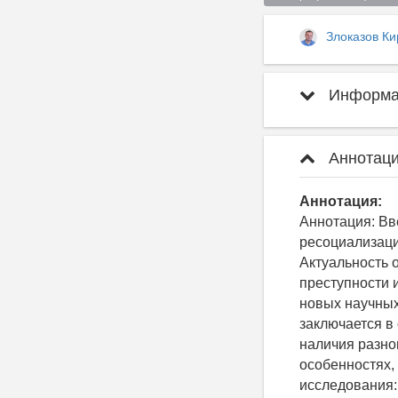
Злоказов К
Информац
Аннотаци
Аннотация:
Аннотация: Вв
ресоциализаци
Актуальность 
преступности 
новых научных
заключается в
наличия разно
особенностях,
исследования: