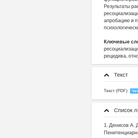
Результаты ра
ресоциализаци
апробацию и п
психологическ
Ключевые сл
ресоциализаци
рецидива, отн
Текст
Текст (PDF):
Чит
Список л
1. Денисов А. 
Пенитенциарна