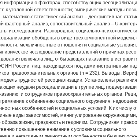
я информации о факторах, способствующих ресоциализаци
я к уголовной ответственности; эмпирические методы позн
, математико-статистический анализ – дескриптивная стати
й факторный анализ, сопоставительный анализ – U-критер
таты исследования. Разнородные социально-психологическ
социализации обобщены в виде трехкомпонентной модели
ичности, межличностные отношения и социальные условия
мпирическое исследование представлений о причинах ресо
дования включала лиц, отбывающих наказание в исправит
СИН России, лиц, находящихся под административным над
ников правоохранительных органов (n = 232). Выводы. Вер
 модель трудностей ресоциализации. Установлены различия
ающих неудачи ресоциализации в группе лиц, подвергавши
казанию, и сотрудников правоохранительных органов. Рец
тремление к обвинению социального окружения, недооцен
чностных особенностей и социальных условий. К их числу о
 иные виды зависимостей, манипулирование окружающими,
 образа жизни, праздность и гедонизм. Сотрудникам право
твенно повышенное внимание к условиям социального
ания и негативным личностным особенностям бывших осу