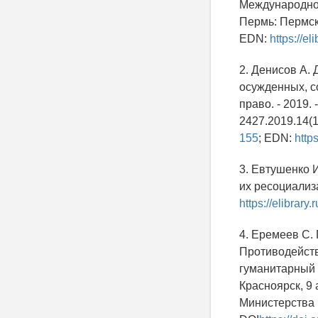
Международной
Пермь: Пермск
EDN:
https://e
2. Денисов А.
осужденных, с
право. - 2019. -
2427.2019.14(1
155
; EDN:
http
3. Евтушенко 
их ресоциализа
https://elibra
4. Еремеев С. 
Противодейств
гуманитарный 
Красноярск, 9 
Министерства в