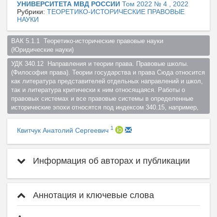
УНИВЕРСИТЕТА МВД РОССИИ
Том 2022 № 4 , 2022
Рубрики:
ТЕОРЕТИКО-ИСТОРИЧЕСКИЕ ПРАВОВЫЕ
НАУКИ
ВАК 5.1.1  Теоретико-исторические правовые науки 
(Юридические науки)  
УДК 340.12  Направления и теории права. Правовые школы. 
(Философия права). Теории государства и права Сюда относится 
как литература представителей отдельных направлений и школ, 
так и литература критически к ним относящаяся. Работы о 
правовых системах и все правовые системы в определенные 
исторические эпохи относятся под индексом 340.15, например,  
1
Квитчук Анатолий Сергеевич
Информация об авторах и публикации
Аннотация и ключевые слова