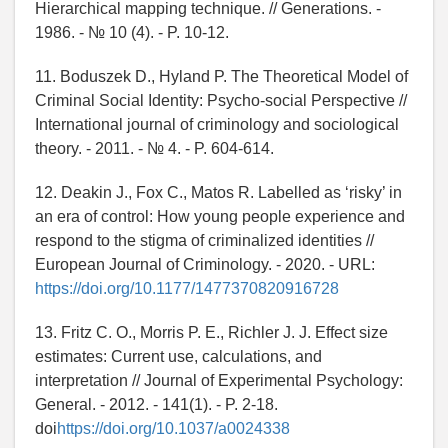
Hierarchical mapping technique. // Generations. -
1986. - № 10 (4). - P. 10-12.
11. Boduszek D., Hyland P. The Theoretical Model of
Criminal Social Identity: Psycho-social Perspective //
International journal of criminology and sociological
theory. - 2011. - № 4. - P. 604-614.
12. Deakin J., Fox C., Matos R. Labelled as ‘risky’ in
an era of control: How young people experience and
respond to the stigma of criminalized identities //
European Journal of Criminology. - 2020. - URL:
https://doi.org/10.1177/1477370820916728
13. Fritz C. O., Morris P. E., Richler J. J. Effect size
estimates: Current use, calculations, and
interpretation // Journal of Experimental Psychology:
General. - 2012. - 141(1). - P. 2-18.
doi
https://doi.org/10.1037/a0024338