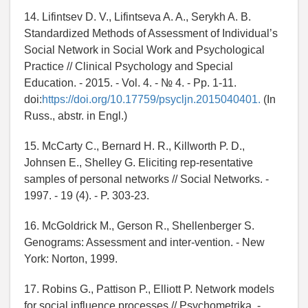
14. Lifintsev D. V., Lifintseva A. A., Serykh A. B.
Standardized Methods of Assessment of Individual’s
Social Network in Social Work and Psychological
Practice // Clinical Psychology and Special
Education. - 2015. - Vol. 4. - № 4. - Pp. 1-11.
doi:
https://doi.org/10.17759/psycljn.2015040401.
(In
Russ., abstr. in Engl.)
15. McCarty C., Bernard H. R., Killworth P. D.,
Johnsen E., Shelley G. Eliciting rep-resentative
samples of personal networks // Social Networks. -
1997. - 19 (4). - P. 303-23.
16. McGoldrick M., Gerson R., Shellenberger S.
Genograms: Assessment and inter-vention. - New
York: Norton, 1999.
17. Robins G., Pattison P., Elliott P. Network models
for social influence processes // Psychometrika. -