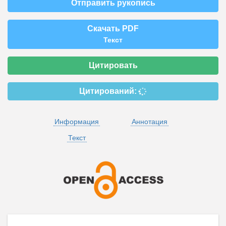
Отправить рукопись
Скачать PDF
Текст
Цитировать
Цитирований:
Информация
Аннотация
Текст