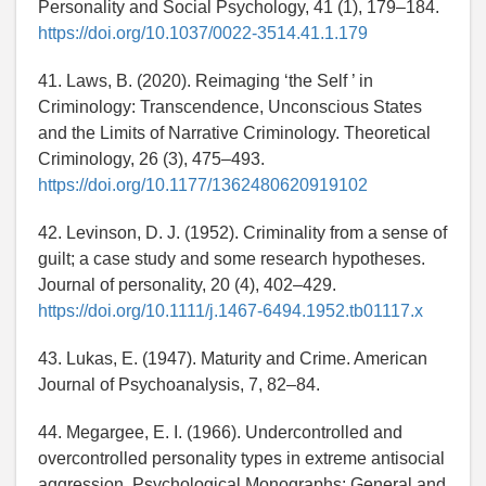
Personality and Social Psychology, 41 (1), 179–184.
https://doi.org/10.1037/0022-3514.41.1.179
41. Laws, B. (2020). Reimaging ‘the Self ’ in
Criminology: Transcendence, Unconscious States
and the Limits of Narrative Criminology. Theoretical
Criminology, 26 (3), 475–493.
https://doi.org/10.1177/1362480620919102
42. Levinson, D. J. (1952). Criminality from a sense of
guilt; a case study and some research hypotheses.
Journal of personality, 20 (4), 402–429.
https://doi.org/10.1111/j.1467-6494.1952.tb01117.x
43. Lukas, E. (1947). Maturity and Crime. American
Journal of Psychoanalysis, 7, 82–84.
44. Megargee, E. I. (1966). Undercontrolled and
overcontrolled personality types in extreme antisocial
aggression. Psychological Monographs: General and