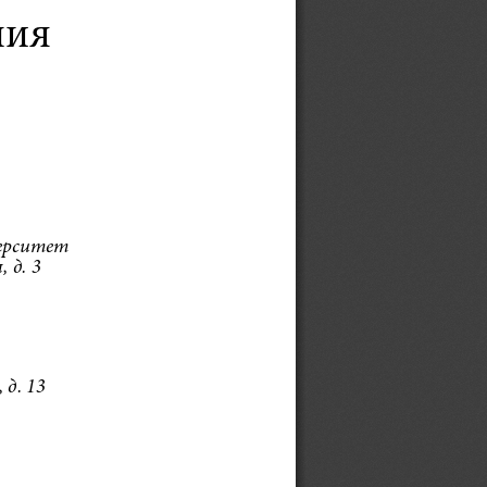
ния
ерситет 
 д. 3 
д. 13 