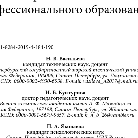
фессионального образова
71-8284-2019-4-184-190
н
. В. Васильева
кандидат технических наук, доцент
ербургский государственный морской технический унив
кая Федерация, 190008, Санкт-Петербург, ул. Лоцманская,
CID:  0000-0002-4930-6938. E-mail: vasileva_n2017@mail.ru
н
. 
б
. Кунтурова
доктор педагогических наук, доцент
Военно-космическая академия имени А. Ф. Можайского 
ая Федерация, 197198, Санкт-Петербург, ул. Ждановская, 
RCID: 0000-0001-5679-9657. E-mail: k_n_b_26@rambler.ru
н
. 
а
. 
я
ковлева
кандидат психологических наук
Санкт-Петербургский университет МВД России 