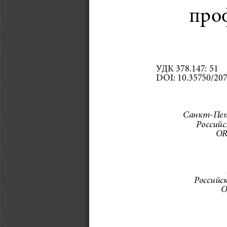
про
УДК 378.147: 51  
DOI: 10.35750/20
Санкт-Пет
Российс
OR
Российск
O