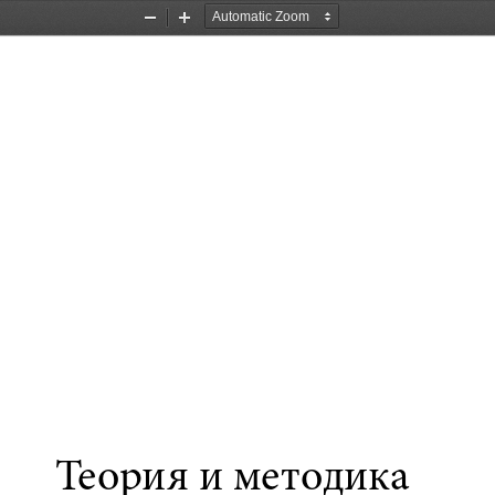
Zoom
Zoom
Out
In
Теория и методика