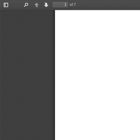
of 7
Toggle
Find
Previous
Next
Sidebar