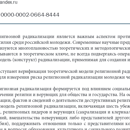
yandex.ru
0000-0002-0664-8444
елигиозной  радикализации  является  важным  аспектом  прот
силия среди российской молодежи. Современные научные пред
изуются многоплановостью теоретических и методологически
ваются  в  теоретическом  ключе,  не  всегда  подвергаясь  опер
модель (конструкт) радикализации, применимая для создания 
ыступают верификация теоретической модели религиозной рад
 для измерения риска религиозной радикализации молодежи ч
лигиозная радикализация формируется под влиянием социаль
ачении религии и верующих для общества и государства. На о
ации, фактов и сведений о деятельности деструктивных религ
 модель религиозной радикализации, включающая шесть убеж
, религиозных лидеров и верующих (сакрализация и клерика
ний,  вмешательства  неверующих  либо  представителей  другог
ия),  поддерживать  отношения  только  с  представителями  к
е в вопросах образования, культурного и социального развит