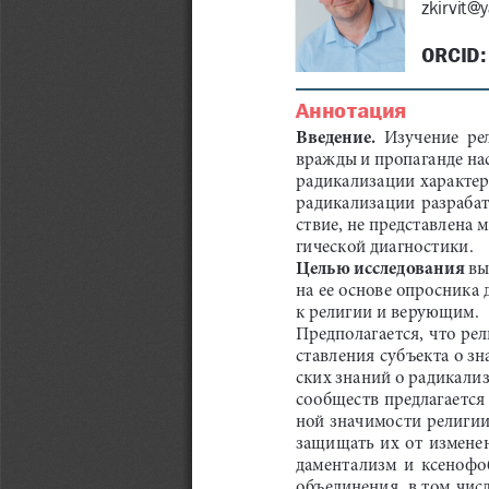
zkirvit@
ORCID:
Аннотация
Введение.
  Изучение  р
вражды и пропаганде на
радикализации характер
радикализации  разрабаты
ствие, не представлена 
гической диагностики.
Целью исследования
 в
на ее основе опросника
к религии и верующим. 
Предполагается, что ре
ставления субъекта о зн
ских знаний о радикализ
сообществ предлагается
ной значимости религии
защищать  их  от  измене
даментализм  и  ксенофоб
объединения, в том числ