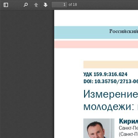
of 18
Toggle
Find
Previous
Next
Sidebar
Российский 
УДК 159.9:316.624
DOI: 10.35750/2713-0
Измерение 
молодежи: 
Кирил
Санкт-П
(Санкт-П