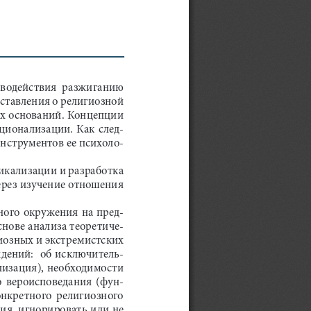
иводействия  разжиганию  
ставления о религиозной 
х оснований. Концепции 
ационализации.  Как  след
-
инструментов ее психоло
-
икализации и разработка 
ерез изучение отношения 
ного окружения на пред
-
снове анализа теоретиче
-
иозных и экстремистских 
дений:  об исключитель
-
лизация), необходимости 
о  вероисповедания  (фун
-
онкретного  религиозного  
ия, игнорировать или не 