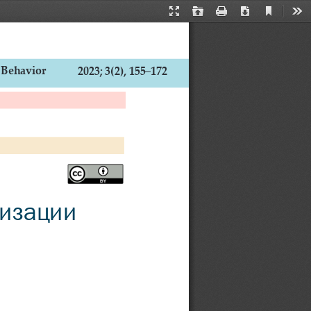
Current
Presentation
Open
Print
Download
Too
View
Mode
 Behavior
2023; 3(2), 155–172
изации 