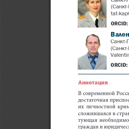
(Санкт-
tat-ka
ORCID:
Вален
Санкт-
(Санкт-
Valenti
ORCID:
Аннотация
В современной Росс
достаточная приспо
их  личностной  кри
сложившаяся в стран
тующая  необходимос
граждан и юридическ