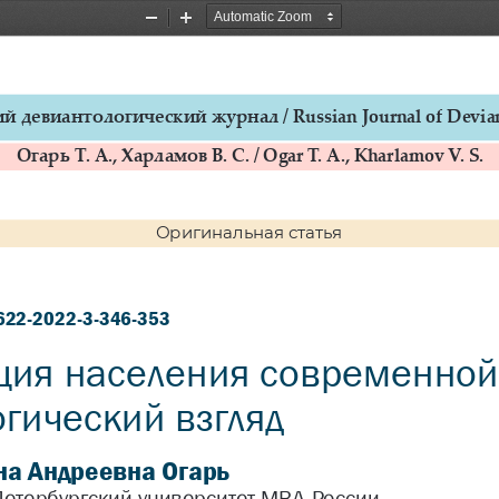
Zoom
Zoom
Out
In
й девиантологический журнал / Russian Journal of Devian
Огарь Т. А., Харламов В. С. / Ogar T. A., Kharlamov V. S.
Оригинальная статья
622-2022-3-346-353
ия населения современной 
гический взгляд
на Андреевна Огарь 
Петербургский университет МВД России