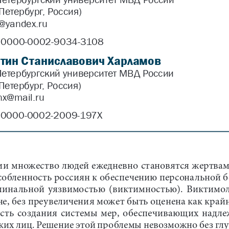
Петербург, Россия)
p@yandex.ru
 0000-0002-9034-3108
тин Станиславович Харламов 
Петербургский университет МВД России
Петербург, Россия)
nx@mail.ru
 0000-0002-2009-197X
ии множество людей ежедневно становятся жертвам
собленность россиян к обеспечению персональной б
минальной  уязвимостью  (виктимностью).  Виктимоло
е, без преувеличения может быть оценена как край
ть  создания  системы  мер,  обеспечивающих  надле
их лиц. Решение этой проблемы невозможно без глу