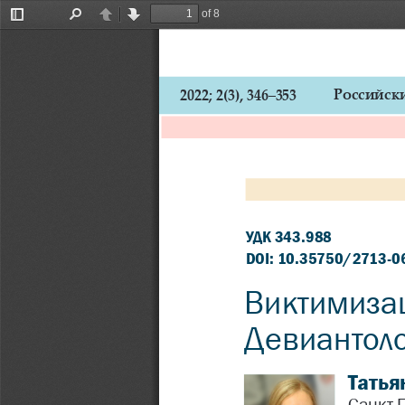
of 8
Toggle
Find
Previous
Next
Sidebar
Российски
2022; 2(3), 346–353
УДК 343.988 
DOI: 10.35750/2713-0
Виктимизац
Девиантоло
Татья
Санкт-